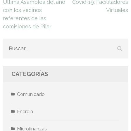
Navegación
Última Asamblea del año
Covid-19: Facilitadores
de
con los vecinos
Virtuales
entradas
referentes de las
comisiones de Pilar
Buscar:
CATEGORÍAS
Comunicado
Energía
Microfinanzas